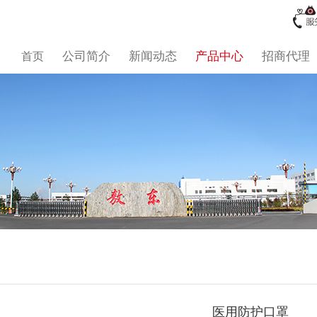
公司简介
新闻动态
产品中心
招商代理
首页
医用防护口罩